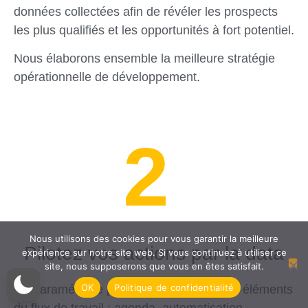
données collectées afin de révéler les prospects
les plus qualifiés et les opportunités à fort potentiel.
Nous élaborons ensemble la meilleure stratégie
opérationnelle de développement.
Nous utilisons des cookies pour vous garantir la meilleure
Pilotez vos actions par la data
expérience sur notre site web. Si vous continuez à utiliser ce
site, nous supposerons que vous en êtes satisfait.
OK
Politique de confidentialité
Un paramétrage permet de connecter les éléments