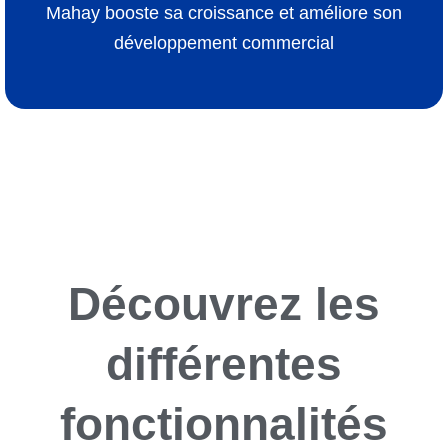
Mahay booste sa croissance et améliore son
Développer une approche de prospection sur-mesure
Cartographier un segment de marché précis
développement commercial
Problématiques
Découvrez les
différentes
fonctionnalités